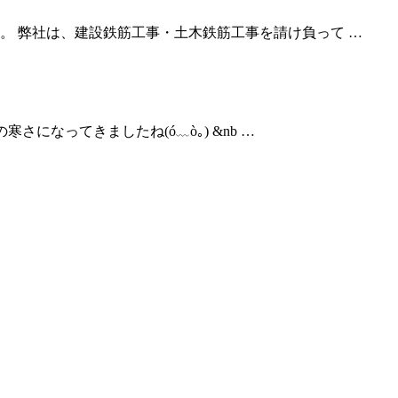
。 弊社は、建設鉄筋工事・土木鉄筋工事を請け負って …
さになってきましたね(ó﹏ò｡) &nb …